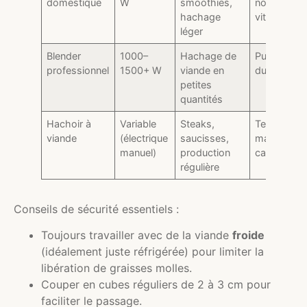
domestique
W
smoothies,
nombreuse
hachage
vitesses
léger
Blender
1000–
Hachage de
Puissance,
professionnel
1500+ W
viande en
durabilité
petites
quantités
Hachoir à
Variable
Steaks,
Texture
viande
(électrique
saucisses,
maîtrisée,
manuel)
production
calibrage
régulière
Conseils de sécurité essentiels :
Toujours travailler avec de la viande
froide
(idéalement juste réfrigérée) pour limiter la
libération de graisses molles.
Couper en cubes réguliers de 2 à 3 cm pour
faciliter le passage.