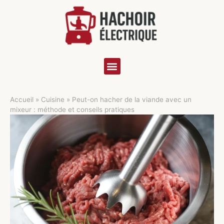
Accueil
»
Cuisine
»
Peut-on hacher de la viande avec un
mixeur : méthode et conseils pratiques